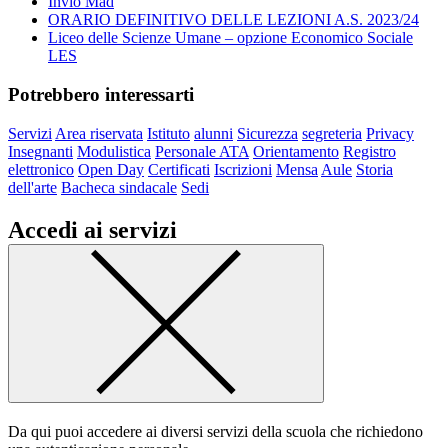
Invio Mad
ORARIO DEFINITIVO DELLE LEZIONI A.S. 2023/24
Liceo delle Scienze Umane – opzione Economico Sociale
LES
Potrebbero interessarti
Servizi
Area riservata
Istituto
alunni
Sicurezza
segreteria
Privacy
Insegnanti
Modulistica
Personale ATA
Orientamento
Registro
elettronico
Open Day
Certificati
Iscrizioni
Mensa
Aule
Storia
dell'arte
Bacheca sindacale
Sedi
Accedi ai servizi
Da qui puoi accedere ai diversi servizi della scuola che richiedono