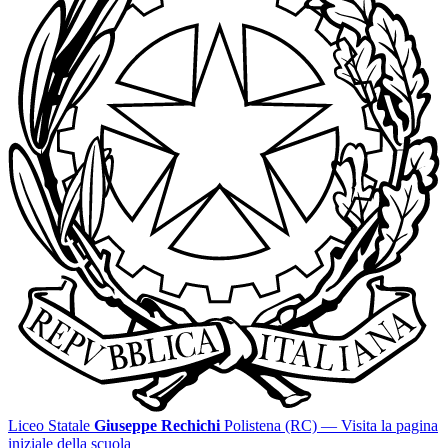
Liceo Statale
Giuseppe Rechichi
Polistena (RC)
— Visita la pagina
iniziale della scuola