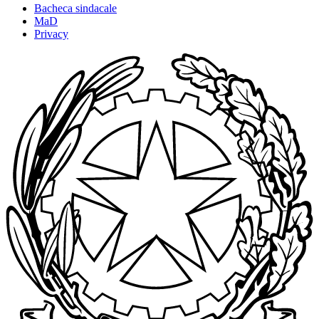
Bacheca sindacale
MaD
Privacy