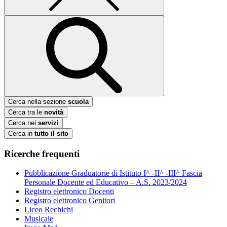
Cerca nella sezione
scuola
Cerca tra le
novità
Cerca nei
servizi
Cerca in
tutto il sito
Ricerche frequenti
Pubblicazione Graduatorie di Istituto I^ -II^ -III^ Fascia
Personale Docente ed Educativo – A.S. 2023/2024
Registro elettronico Docenti
Registro elettronico Genitori
Liceo Rechichi
Musicale