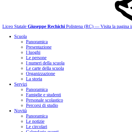
Liceo Statale
Giuseppe Rechichi
Polistena (RC)
— Visita la pagina i
Scuola
Panoramica
Presentazione
I luoghi
Le persone
I numeri della scuola
Le carte della scuola
Organizzazione
La storia
Servizi
Panoramica
Famiglie e studenti
Personale scolastico
Percorsi di studio
Novità
Panoramica
Le notizie
Le circolari
Calendario eventi