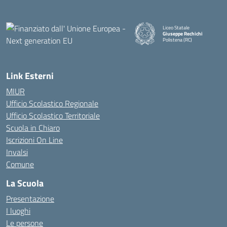
Liceo Statale
Giuseppe Rechichi
Polistena (RC)
— Visita la pagina iniziale della
Link Esterni
MIUR
Ufficio Scolastico Regionale
Ufficio Scolastico Territoriale
Scuola in Chiaro
Iscrizioni On Line
Invalsi
Comune
La Scuola
Presentazione
I luoghi
Le persone