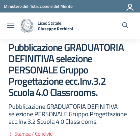
Vai ai contenuti
Vai al menu di navigazione
Vai al footer
Ministero dell'Istruzione e del Merito
Liceo Statale
Giuseppe Rechichi
— Visita la pagina iniziale della scuola
Pubblicazione GRADUATORIA
DEFINITIVA selezione
PERSONALE Gruppo
Progettazione ecc.Inv.3.2
Scuola 4.0 Classrooms.
Pubblicazione GRADUATORIA DEFINITIVA
selezione PERSONALE Gruppo Progettazione
ecc.Inv.3.2 Scuola 4.0 Classrooms.
Stampa / Condividi