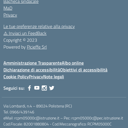
Bacheca sindacale
MaD
Privacy
Le tue preferenze relative alla privacy
⚠️
Inviaci un FeedBack
Copyright © 2023
Powered by
Picieffe Srl
Amministrazione Trasparente
Albo online
Dichiarazione di accessibilità
Obiettivi di accessibilità
Cookie Policy
Privacy
Note legali
Seguici su:
Via Lombardi, n.4 – 89024 Polistena (RC)
Tel. 0966/439146
eMail: rcpm05000c@istruzione.it – Pec: rcpm05000c@pec.istruzione.it
Cod.Fiscale: 82001880804 - Cod.Meccanografico: RCPM05000C