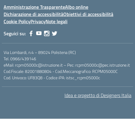
Amministrazione Trasparente
Albo online
Dichiarazione di accessibilità
Obiettivi di accessibilità
Cookie Policy
Privacy
Note legali
Seguici su:
Via Lombardi, n.4 – 89024 Polistena (RC)
Tel. 0966/439146
eMail: rcpm05000c@istruzione.it – Pec: rcpm05000c@pec.istruzione.it
Cod.Fiscale: 82001880804 - Cod.Meccanografico: RCPM05000C
Cod. Univoco: UF83Q8 - Codice iPA: istsc_rcpm05000c
Idea e progetto di Designers Italia