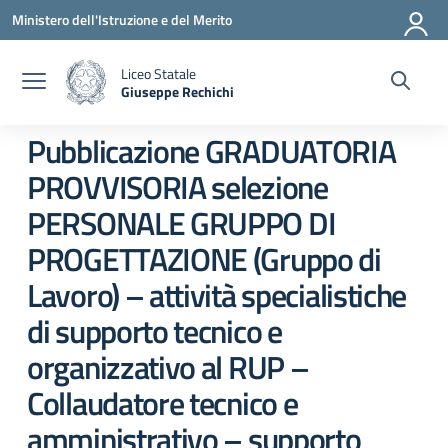
Vai ai contenuti
Vai al menu di navigazione
Vai al footer
Ministero dell'Istruzione e del Merito
Liceo Statale
Giuseppe Rechichi
— Visita la pagina iniziale della scuola
Pubblicazione GRADUATORIA
PROVVISORIA selezione
PERSONALE GRUPPO DI
PROGETTAZIONE (Gruppo di
Lavoro) – attività specialistiche
di supporto tecnico e
organizzativo al RUP –
Collaudatore tecnico e
amministrativo – supporto