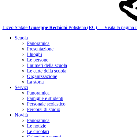
Liceo Statale
Giuseppe Rechichi
Polistena (RC)
— Visita la pagina i
Scuola
Panoramica
Presentazione
I luoghi
Le persone
I numeri della scuola
Le carte della scuola
Organizzazione
La storia
Servizi
Panoramica
Famiglie e studenti
Personale scolastico
Percorsi di studio
Novità
Panoramica
Le notizie
Le circolari
Calendario eventi