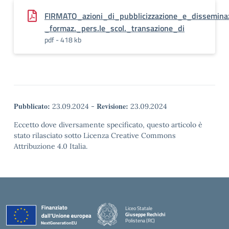
FIRMATO_azioni_di_pubblicizzazione_e_dissemin
_formaz._pers.le_scol._transazione_di
pdf - 418 kb
Pubblicato:
Revisione:
23.09.2024
-
23.09.2024
Eccetto dove diversamente specificato, questo articolo è
stato rilasciato sotto Licenza Creative Commons
Attribuzione 4.0 Italia.
Liceo Statale
Giuseppe Rechichi
Polistena (RC)
— Visita la pagina iniziale della scuola