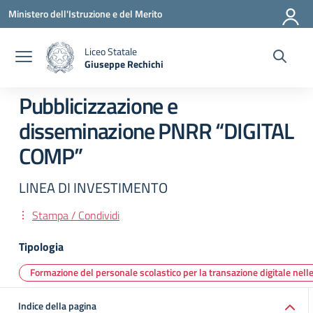
Vai ai contenuti
Vai al menu di navigazione
Vai al footer
Ministero dell'Istruzione e del Merito
Liceo Statale
Giuseppe Rechichi
— Visita la pagina iniziale della scuola
Pubblicizzazione e
disseminazione PNRR “DIGITAL
COMP”
LINEA DI INVESTIMENTO
Stampa / Condividi
Tipologia
Formazione del personale scolastico per la transazione digitale nelle
Indice della pagina