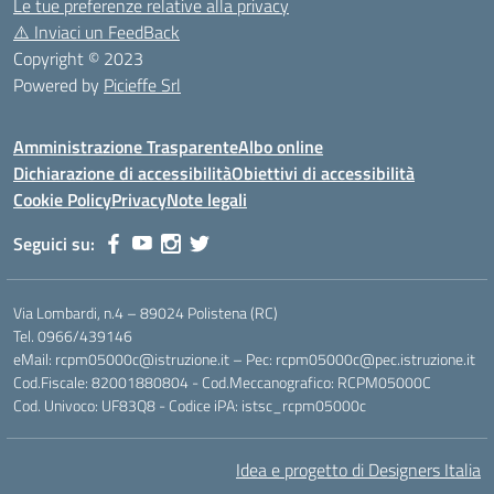
Le tue preferenze relative alla privacy
⚠️
Inviaci un FeedBack
Copyright © 2023
Powered by
Picieffe Srl
Amministrazione Trasparente
Albo online
Dichiarazione di accessibilità
Obiettivi di accessibilità
Cookie Policy
Privacy
Note legali
Seguici su:
Via Lombardi, n.4 – 89024 Polistena (RC)
Tel. 0966/439146
eMail: rcpm05000c@istruzione.it – Pec: rcpm05000c@pec.istruzione.it
Cod.Fiscale: 82001880804 - Cod.Meccanografico: RCPM05000C
Cod. Univoco: UF83Q8 - Codice iPA: istsc_rcpm05000c
Idea e progetto di Designers Italia