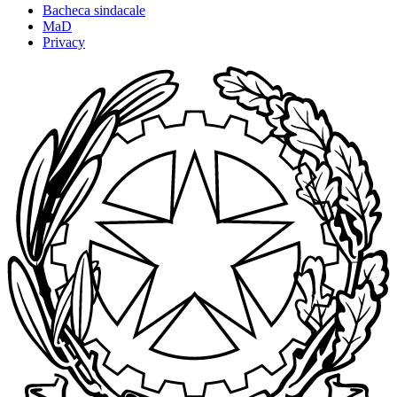
Bacheca sindacale
MaD
Privacy