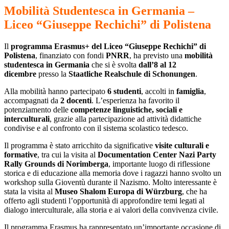
Mobilit
à
Studentesca in Germania
–
Liceo
“
Giuseppe Rechichi
”
di Polistena
Il
programma Erasmus+ del Liceo
“
Giuseppe Rechichi
”
di
Polistena
, finanziato con fondi
PNRR
, ha previsto una
mobilit
à
studentesca in Germania
che si è svolta
dall
’
8 al 12
dicembre
presso la
Staatliche Realschule di Schonungen
.
Alla mobilità hanno partecipato
6 studenti
, accolti in
famiglia
,
accompagnati da
2 docenti
. L’esperienza ha favorito il
potenziamento delle
competenze linguistiche, sociali e
interculturali
, grazie alla partecipazione ad attività didattiche
condivise e al confronto con il sistema scolastico tedesco.
Il programma è stato arricchito da significative
visite culturali e
formative
, tra cui la visita al
Documentation Center Nazi Party
Rally Grounds di Norimberga
, importante luogo di riflessione
storica e di educazione alla memoria dove i ragazzi hanno svolto un
workshop sulla Gioventù durante il Nazismo. Molto interessante è
stata la visita al
Museo Shalom Europa di W
ü
rzburg
, che ha
offerto agli studenti l’opportunità di approfondire temi legati al
dialogo interculturale, alla storia e ai valori della convivenza civile.
Il programma Erasmus ha rappresentato un’importante occasione di