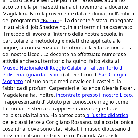
Il nostro Liceo è sempre più internazionale: abbiamo
accolto nella prima settimana di novembre la docente
Magdalena Norek proveniente dalla Polonia , nell’ambito
del programma
+. La docente è stata impegnata
#Erasmus
in attività di Job Shadowing, in altri termini ha osservato
il metodo di lavoro all’interno della nostra scuola, in
particolare le metodologie didattiche applicate alle
lingue, la conoscenza del territorio e la vita democratica
del nostro Liceo . La docente ha effettuato numerose
attività anche sul territorio ha quindi fatto visita al
Museo Nazionale di Reggio Calabria
al territorio di
Polistena
.(
guarda il video
)
al territorio di
San Giorgio
Morgeto
col suo borgo medioevale ed il castello, la
fabbrica di profumi Carpentieri e l’azienda Olearia Fazari.
Magdalena ha, inoltre,
incontrato presso il nostro Liceo,
i rappresentanti d’istituto per conoscere meglio come
funziona il sistema di rappresentanza degli studenti
nella scuola italiana. H
a partecipato
all’uscita didattica
delle classi terze a Corigliano Rossano, sulla costa ionica
cosentina, dove sono stati visitati il museo diocesano di
Rossano e il suo centro storico, l’azienda Amarelli il