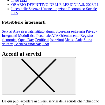
Invio Mad
ORARIO DEFINITIVO DELLE LEZIONI A.S. 2023/24
Liceo delle Scienze Umane – opzione Economico Sociale
LES
Potrebbero interessarti
Servizi
Area riservata
Istituto
alunni
Sicurezza
segreteria
Privacy
Insegnanti
Modulistica
Personale ATA
Orientamento
Registro
elettronico
Open Day
Certificati
Iscrizioni
Mensa
Aule
Storia
dell'arte
Bacheca sindacale
Sedi
Accedi ai servizi
Da qui puoi accedere ai diversi servizi della scuola che richiedono