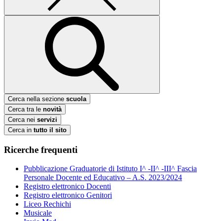
Cerca nella sezione
scuola
Cerca tra le
novità
Cerca nei
servizi
Cerca in
tutto il sito
Ricerche frequenti
Pubblicazione Graduatorie di Istituto I^ -II^ -III^ Fascia
Personale Docente ed Educativo – A.S. 2023/2024
Registro elettronico Docenti
Registro elettronico Genitori
Liceo Rechichi
Musicale