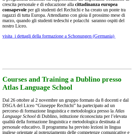
crescita personale e di educazione alla
cittadinanza europea
consapevole
per gli studenti del Rechichi e ha creato un ponte tra
ragazzi di tutta Europa. Attendiamo con gioia il prossimo mese di
marzo, quando gli studenti tedeschi e polacchi saranno ospiti del
nostro Liceo.
visita i dettagli della formazione a Schonungen (Germania)
Courses and Training a Dublino presso
Atlas Language School
Dal 26 ottobre al 2 novembre un gruppo formato
d
a 8
docent
i e dal
DSGA del Liceo
“
Gi
useppe Rechichi
”
ha partecipato ad un
percorso di formazione linguistica e metodologica presso la
Atlas
Language School
di Dublino, istituzione riconosciuta per l
’
elevata
qualit
à
della formazione linguistica e metodologica destinata al
personale educativo. Il programma ha previsto lezioni in lingua
inglese orientate al potenziamento delle competenze comunicative e