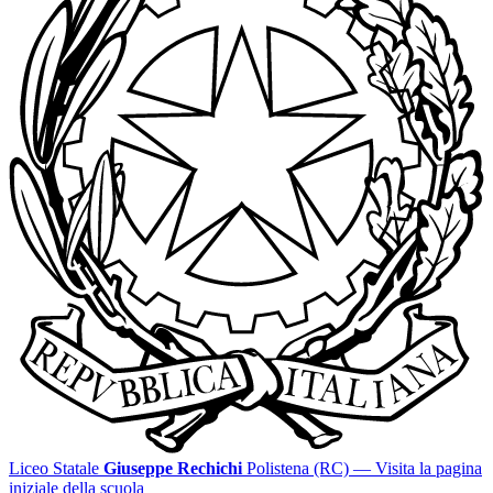
Liceo Statale
Giuseppe Rechichi
Polistena (RC)
— Visita la pagina
iniziale della scuola