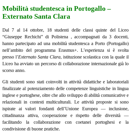
Mobilità studentesca in Portogallo –
Externato Santa Clara
Dal 7 al 14 ottobre, 18 studenti delle classi quinte del Liceo
“
Giuseppe Rechichi
”
di Polistena , accompagnati da 3 docenti,
hanno partecipato ad una mobilit
à
studentesca a Porto
(Portogallo)
nell
’
ambito del programma Erasmus+. L
’
esperienza si è svolta
presso l
’
Externato Santa Clara
, istituzione scolastica con la quale il
Liceo ha avviato un percorso di collaborazione internazionale già lo
scorso anno.
Gli studenti sono stati coinvolti in attivit
à
didattiche e laboratoriali
finalizzate al potenziamento delle competenze linguistiche in lingua
inglese e portoghese, oltre che allo sviluppo di abilit
à
comunicative e
relazionali in contesti multiculturali. Le attivit
à
proposte si sono
ispirate ai valori fondanti dell
’
Unione Europea
—
inclusione,
cittadinanza attiva, cooperazione e rispetto delle diversit
à —
facilitando la collaborazione con coetanei portoghesi e la
condivisione di buone pratiche.