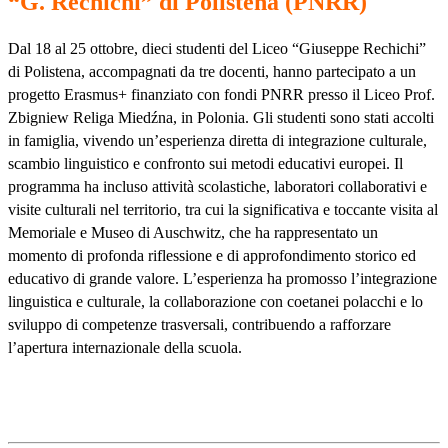
“G. Rechichi” di Polistena (PNRR)
Dal 18 al 25 ottobre, dieci studenti del Liceo
“
Giuseppe Rechichi
”
di Polistena, accompagnati da tre docenti, hanno partecipato a un
progetto Erasmus+ finanziato con fondi PNRR presso il Liceo Prof.
Zbigniew Religa Mied
ź
na, in Polonia. Gli studenti sono stati accolti
in famiglia, vivendo un
’
esperienza diretta di integrazione culturale,
scambio linguistico e confronto sui metodi educativi europei. Il
programma ha incluso attivit
à
scolastiche, laboratori collaborativi e
visite culturali nel territorio, tra cui la significativa e toccante visita al
Memoriale e Museo di Auschwitz, che ha rappresentato un
momento di profonda riflessione e di approfondimento storico ed
educativo di grande valore. L
’
esperienza ha promosso l
’
integrazione
linguistica e culturale, la collaborazione con coetanei polacchi e lo
sviluppo di competenze trasversali, contribuendo a rafforzare
l
’
apertura internazionale della scuola.