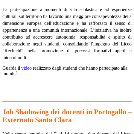
La partecipazione a momenti di vita scolastica e ad esperienze
culturali sul territorio ha favorito una maggiore consapevolezza della
dimensione europea dell
’
educazione e ha rafforzato il senso di
appartenenza a una comunit
à
internazionale. L
’
iniziativa ha inoltre
contribuito ad accrescere autonomia, responsabilit
à
e spirito di
collaborazione negli studenti, consolidando l
’
impegno del Liceo
“
Rechichi
”
nella promozione di percorsi formativi aperti e
interculturali.
Guarda il
video
realizzato dagli studenti che hanno partecipato alla
mobilità
Job Shadowing dei docenti in Portogallo –
Externato Santa Clara
Nello stesso periodo, dal 7 al 14 ottobre, due docenti del Liceo