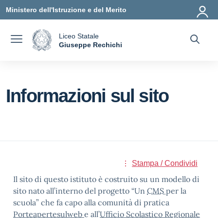
Vai ai contenuti
Vai al menu di navigazione
Vai al footer
Ministero dell'Istruzione e del Merito
Liceo Statale
a
Giuseppe Rechichi
— Visita la pagina iniziale della scuola
Informazioni sul sito
Stampa / Condividi
Il sito di questo istituto è costruito su un modello di
sito nato all’interno del progetto “Un
CMS
per la
scuola” che fa capo alla comunità di pratica
Porteapertesulweb
e all’
Ufficio Scolastico Regionale