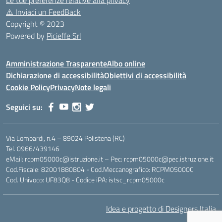
Le tue preferenze relative alla privacy
⚠️
Inviaci un FeedBack
Copyright © 2023
Powered by
Picieffe Srl
Amministrazione Trasparente
Albo online
Dichiarazione di accessibilità
Obiettivi di accessibilità
Cookie Policy
Privacy
Note legali
Seguici su:
Via Lombardi, n.4 – 89024 Polistena (RC)
Tel. 0966/439146
eMail: rcpm05000c@istruzione.it – Pec: rcpm05000c@pec.istruzione.it
Cod.Fiscale: 82001880804 - Cod.Meccanografico: RCPM05000C
Cod. Univoco: UF83Q8 - Codice iPA: istsc_rcpm05000c
Idea e progetto di Designers Italia