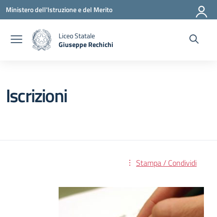
Vai ai contenuti
Vai al menu di navigazione
Vai al footer
Ministero dell'Istruzione e del Merito
Liceo Statale
Giuseppe Rechichi
— Visita la pagina iniziale della scuola
Iscrizioni
Stampa / Condividi