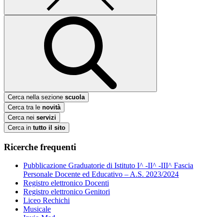
Cerca nella sezione
scuola
Cerca tra le
novità
Cerca nei
servizi
Cerca in
tutto il sito
Ricerche frequenti
Pubblicazione Graduatorie di Istituto I^ -II^ -III^ Fascia
Personale Docente ed Educativo – A.S. 2023/2024
Registro elettronico Docenti
Registro elettronico Genitori
Liceo Rechichi
Musicale