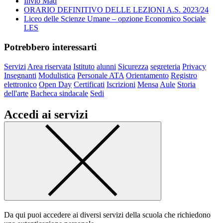
Invio Mad
ORARIO DEFINITIVO DELLE LEZIONI A.S. 2023/24
Liceo delle Scienze Umane – opzione Economico Sociale
LES
Potrebbero interessarti
Servizi
Area riservata
Istituto
alunni
Sicurezza
segreteria
Privacy
Insegnanti
Modulistica
Personale ATA
Orientamento
Registro
elettronico
Open Day
Certificati
Iscrizioni
Mensa
Aule
Storia
dell'arte
Bacheca sindacale
Sedi
Accedi ai servizi
Da qui puoi accedere ai diversi servizi della scuola che richiedono