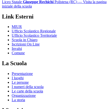
Liceo Statale
Giuseppe Rechichi
Polistena (RC)
— Visita la pagina
iniziale della scuola
Link Esterni
MIUR
Ufficio Scolastico Regionale
Ufficio Scolastico Territoriale
Scuola in Chiaro
Iscrizioni On Line
Invalsi
Comune
La Scuola
Presentazione
I luoghi
Le persone
I numeri della scuola
Le carte della scuola
Organizzazione
La storia