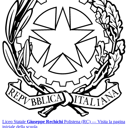
Liceo Statale
Giuseppe Rechichi
Polistena (RC)
— Visita la pagina
iniziale della scuola