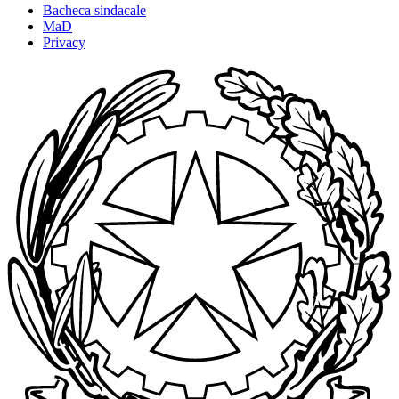
Bacheca sindacale
MaD
Privacy