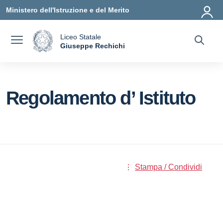
Vai ai contenuti
Vai al menu di navigazione
Vai al footer
Ministero dell'Istruzione e del Merito
Liceo Statale
a
Giuseppe Rechichi
— Visita la pagina iniziale della scuola
Regolamento d’ Istituto
Stampa / Condividi