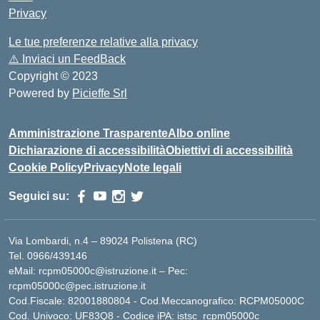
Privacy
Le tue preferenze relative alla privacy
⚠️
Inviaci un FeedBack
Copyright © 2023
Powered by
Picieffe Srl
Amministrazione Trasparente
Albo online
Dichiarazione di accessibilità
Obiettivi di accessibilità
Cookie Policy
Privacy
Note legali
Seguici su:
Via Lombardi, n.4 – 89024 Polistena (RC)
Tel. 0966/439146
eMail: rcpm05000c@istruzione.it – Pec:
rcpm05000c@pec.istruzione.it
Cod.Fiscale: 82001880804 - Cod.Meccanografico: RCPM05000C
Cod. Univoco: UF83Q8 - Codice iPA: istsc_rcpm05000c