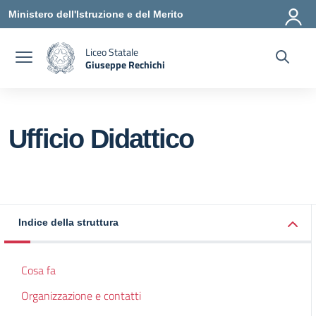
Vai ai contenuti
Vai al menu di navigazione
Vai al footer
Ministero dell'Istruzione e del Merito
Liceo Statale
Giuseppe Rechichi
— Visita la pagina iniziale della scuola
Ufficio Didattico
Indice della struttura
Cosa fa
Organizzazione e contatti