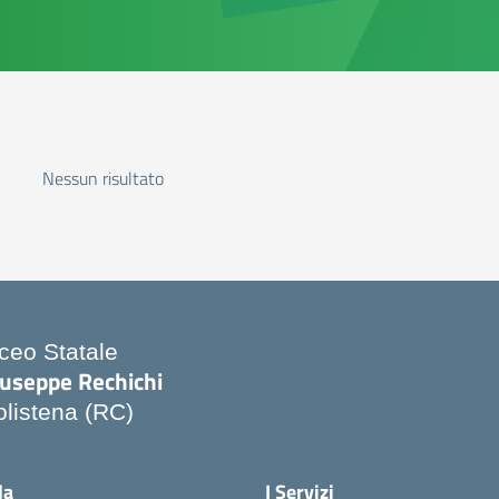
Nessun risultato
iceo Statale
iuseppe Rechichi
olistena (RC)
Visita la pagina iniziale della scuola
la
I Servizi