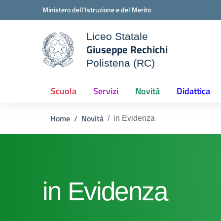
Vai ai contenuti
Vai al menu di navigazione
Vai al footer
Ministero dell'Istruzione e del Merito
Liceo Statale
Giuseppe Rechichi
ale della scuola
Polistena (RC)
— Visita la pagina iniziale d
Scuola
Servizi
Novità
Didattica
Home
Novità
in Evidenza
in Evidenza