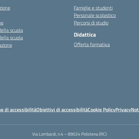
zione
Famiglie e studenti
Personale scolastico
ne
Percorsi di studio
della scuola
Didattica
della scuola
Offerta formativa
azione
e di accessibilità
Obiettivi di accessibilità
Cookie Policy
Privacy
Not
Via Lombardi, n.4 – 89024 Polistena (RC)