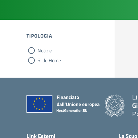
TIPOLOGIA
Notizie
tipologia di articoli
Slide Home
L
G
P
— 
Link Esterni
La Scuo