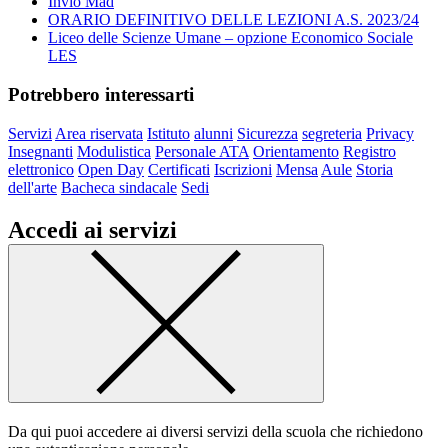
Invio Mad
ORARIO DEFINITIVO DELLE LEZIONI A.S. 2023/24
Liceo delle Scienze Umane – opzione Economico Sociale
LES
Potrebbero interessarti
Servizi
Area riservata
Istituto
alunni
Sicurezza
segreteria
Privacy
Insegnanti
Modulistica
Personale ATA
Orientamento
Registro
elettronico
Open Day
Certificati
Iscrizioni
Mensa
Aule
Storia
dell'arte
Bacheca sindacale
Sedi
Accedi ai servizi
Da qui puoi accedere ai diversi servizi della scuola che richiedono