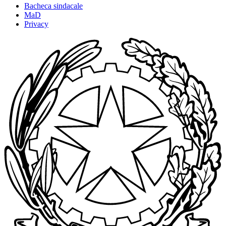
Bacheca sindacale
MaD
Privacy