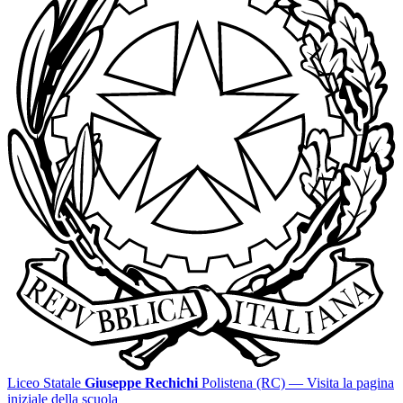
Liceo Statale
Giuseppe Rechichi
Polistena (RC)
— Visita la pagina
iniziale della scuola