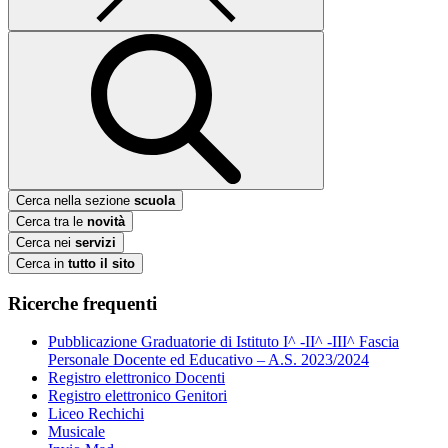
Cerca nella sezione
scuola
Cerca tra le
novità
Cerca nei
servizi
Cerca in
tutto il sito
Ricerche frequenti
Pubblicazione Graduatorie di Istituto I^ -II^ -III^ Fascia
Personale Docente ed Educativo – A.S. 2023/2024
Registro elettronico Docenti
Registro elettronico Genitori
Liceo Rechichi
Musicale