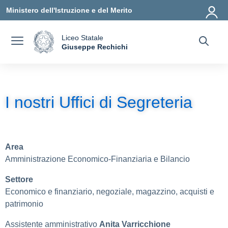
Vai ai contenuti
Vai al menu di navigazione
Vai al footer
Ministero dell'Istruzione e del Merito
Liceo Statale
a
Giuseppe Rechichi
— Visita la pagina iniziale della scuola
I nostri Uffici di Segreteria
Area
Amministrazione Economico-Finanziaria e Bilancio
Settore
Economico e finanziario, negoziale, magazzino, acquisti e
patrimonio
Assistente amministrativo
Anita Varricchione