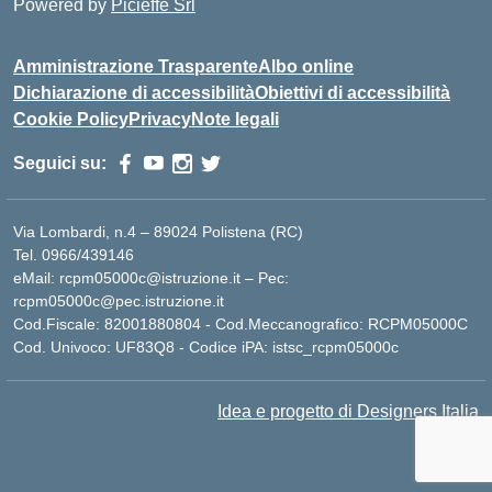
Powered by
Picieffe Srl
Amministrazione Trasparente
Albo online
Dichiarazione di accessibilità
Obiettivi di accessibilità
Cookie Policy
Privacy
Note legali
Seguici su:
Via Lombardi, n.4 – 89024 Polistena (RC)
Tel. 0966/439146
eMail: rcpm05000c@istruzione.it – Pec:
rcpm05000c@pec.istruzione.it
Cod.Fiscale: 82001880804 - Cod.Meccanografico: RCPM05000C
Cod. Univoco: UF83Q8 - Codice iPA: istsc_rcpm05000c
Idea e progetto di Designers Italia