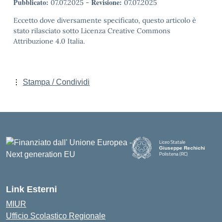
Pubblicato:
Revisione:
07.07.2025
-
07.07.2025
Eccetto dove diversamente specificato, questo articolo è
stato rilasciato sotto Licenza Creative Commons
Attribuzione 4.0 Italia.
Stampa / Condividi
Liceo Statale
Giuseppe Rechichi
Polistena (RC)
— Visita la pagina iniziale della
Link Esterni
MIUR
Ufficio Scolastico Regionale