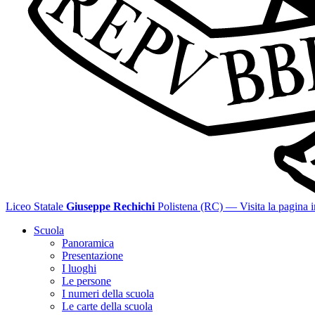
Liceo Statale
Giuseppe Rechichi
Polistena (RC)
— Visita la pagina i
Scuola
Panoramica
Presentazione
I luoghi
Le persone
I numeri della scuola
Le carte della scuola