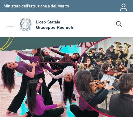
Vai ai contenuti
Vai al menu di navigazione
Vai al footer
Ministero dell'Istruzione e del Merito
Liceo Statale
a
Giuseppe Rechichi
— Visita la pagina iniziale della scuola