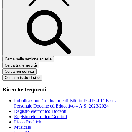
Cerca nella sezione
scuola
Cerca tra le
novità
Cerca nei
servizi
Cerca in
tutto il sito
Ricerche frequenti
Pubblicazione Graduatorie di Istituto I^ -II^ -III^ Fascia
Personale Docente ed Educativo – A.S. 2023/2024
Registro elettronico Docenti
Registro elettronico Genitori
Liceo Rechichi
Musicale