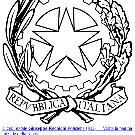
Liceo Statale
Giuseppe Rechichi
Polistena (RC)
— Visita la pagina
iniziale della scuola