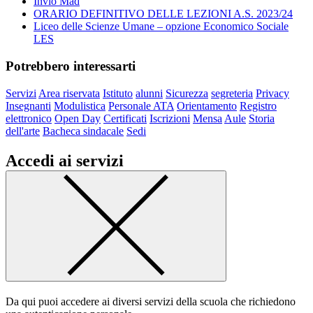
Invio Mad
ORARIO DEFINITIVO DELLE LEZIONI A.S. 2023/24
Liceo delle Scienze Umane – opzione Economico Sociale
LES
Potrebbero interessarti
Servizi
Area riservata
Istituto
alunni
Sicurezza
segreteria
Privacy
Insegnanti
Modulistica
Personale ATA
Orientamento
Registro
elettronico
Open Day
Certificati
Iscrizioni
Mensa
Aule
Storia
dell'arte
Bacheca sindacale
Sedi
Accedi ai servizi
Da qui puoi accedere ai diversi servizi della scuola che richiedono