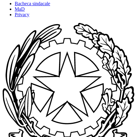
Bacheca sindacale
MaD
Privacy