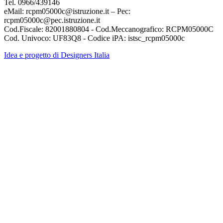
Tel. 0966/439146
eMail: rcpm05000c@istruzione.it – Pec:
rcpm05000c@pec.istruzione.it
Cod.Fiscale: 82001880804 - Cod.Meccanografico: RCPM05000C
Cod. Univoco: UF83Q8 - Codice iPA: istsc_rcpm05000c
Idea e progetto di Designers Italia