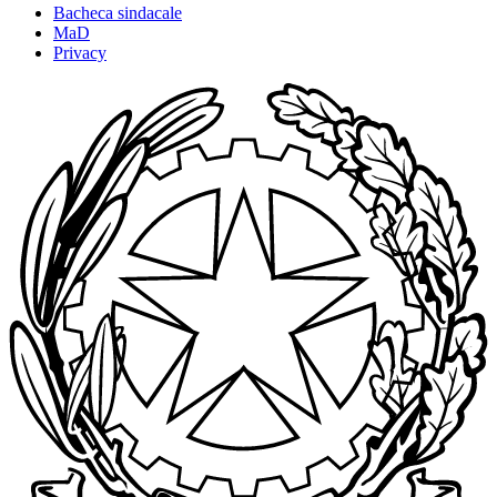
Bacheca sindacale
MaD
Privacy