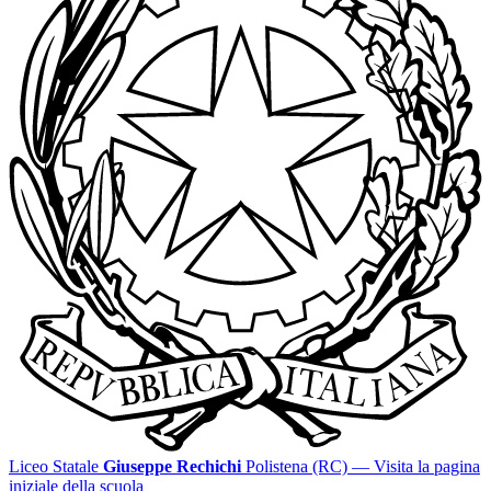
Liceo Statale
Giuseppe Rechichi
Polistena (RC)
— Visita la pagina
iniziale della scuola