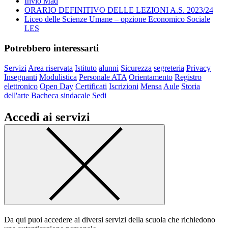
Invio Mad
ORARIO DEFINITIVO DELLE LEZIONI A.S. 2023/24
Liceo delle Scienze Umane – opzione Economico Sociale
LES
Potrebbero interessarti
Servizi
Area riservata
Istituto
alunni
Sicurezza
segreteria
Privacy
Insegnanti
Modulistica
Personale ATA
Orientamento
Registro
elettronico
Open Day
Certificati
Iscrizioni
Mensa
Aule
Storia
dell'arte
Bacheca sindacale
Sedi
Accedi ai servizi
Da qui puoi accedere ai diversi servizi della scuola che richiedono