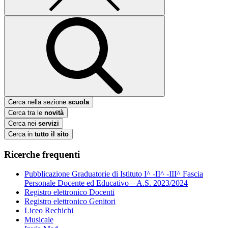
Cerca nella sezione
scuola
Cerca tra le
novità
Cerca nei
servizi
Cerca in
tutto il sito
Ricerche frequenti
Pubblicazione Graduatorie di Istituto I^ -II^ -III^ Fascia
Personale Docente ed Educativo – A.S. 2023/2024
Registro elettronico Docenti
Registro elettronico Genitori
Liceo Rechichi
Musicale