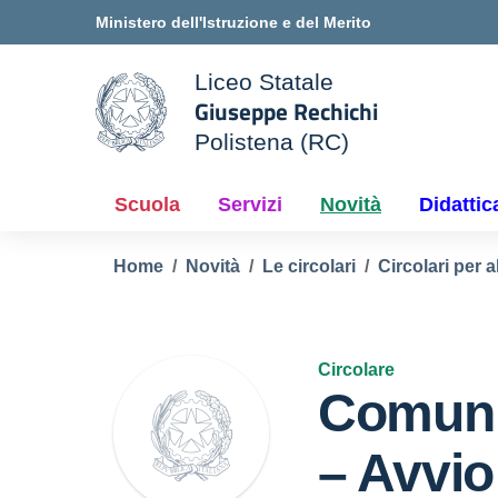
Vai ai contenuti
Vai al menu di navigazione
Vai al footer
Ministero dell'Istruzione e del Merito
Liceo Statale
Giuseppe Rechichi
ale della scuola
Polistena (RC)
— Visita la pagina iniziale d
Scuola
Servizi
Novità
Didattic
Home
Novità
Le circolari
Circolari per a
Circolare
Comuni
– Avvio 