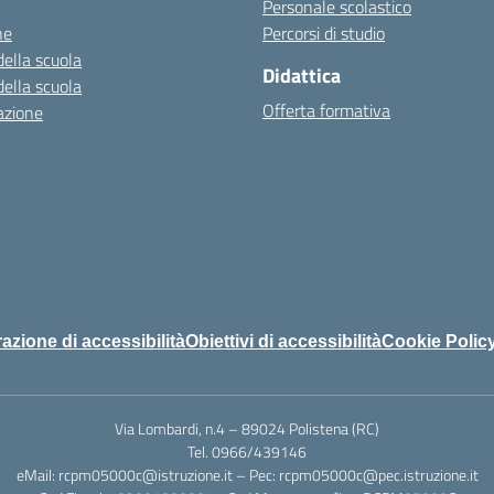
Personale scolastico
ne
Percorsi di studio
della scuola
Didattica
della scuola
Offerta formativa
azione
azione di accessibilità
Obiettivi di accessibilità
Cookie Polic
Via Lombardi, n.4 – 89024 Polistena (RC)
Tel. 0966/439146
eMail: rcpm05000c@istruzione.it – Pec: rcpm05000c@pec.istruzione.it