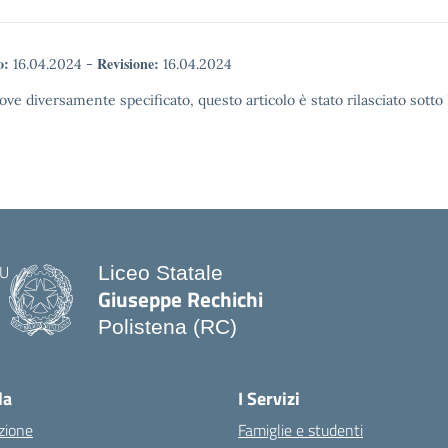
o:
Revisione:
16.04.2024
-
16.04.2024
ove diversamente specificato, questo articolo è stato rilasciato sott
Liceo Statale
Giuseppe Rechichi
Polistena (RC)
— Visita la pagina iniziale della scuo
la
I Servizi
zione
Famiglie e studenti