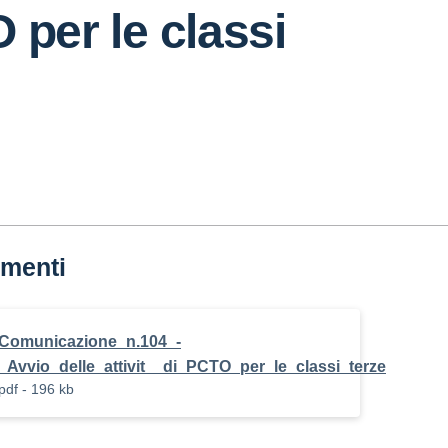
 per le classi
menti
Comunicazione_n.104_-
_Avvio_delle_attivit__di_PCTO_per_le_classi_terze
pdf - 196 kb