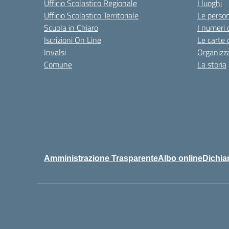
Ufficio Scolastico Regionale
I luoghi
Ufficio Scolastico Territoriale
Le perso
Scuola in Chiaro
I numeri 
Iscrizioni On Line
Le carte 
Invalsi
Organizz
Comune
La storia
Amministrazione Trasparente
Albo online
Dichiar