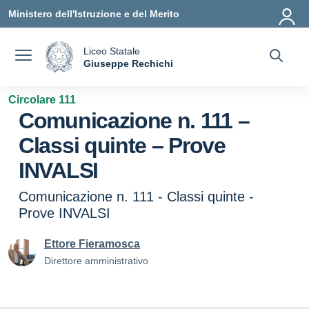
Vai ai contenuti
Vai al menu di navigazione
Vai al footer
Ministero dell'Istruzione e del Merito
Liceo Statale
a
Giuseppe Rechichi
— Visita la pagina iniziale della scuola
Circolare 111
Comunicazione n. 111 –
Classi quinte – Prove
INVALSI
Comunicazione n. 111 - Classi quinte -
Prove INVALSI
Ettore Fieramosca
Direttore amministrativo