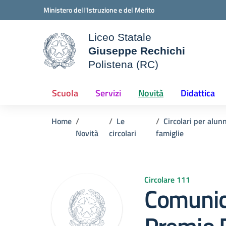
Vai ai contenuti
Vai al menu di navigazione
Vai al footer
Ministero dell'Istruzione e del Merito
Liceo Statale
Giuseppe Rechichi
ale della scuola
Polistena (RC)
— Visita la pagina iniziale d
Scuola
Servizi
Novità
Didattica
Home
Le
Circolari per alunn
Novità
circolari
famiglie
Circolare 111
Comunic