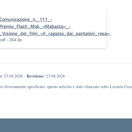
Comunicazione_n._111_-
Premio_Flash_Mob_«Mabasta»_-
_Visione_del_film_«Il_ragazzo_dai_pantaloni_rosa».
pdf - 264 kb
o:
Revisione:
23.04.2026
-
23.04.2026
e diversamente specificato, questo articolo è stato rilasciato sotto Licenza Cr