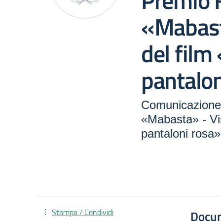
Premio 
«Mabast
del film 
pantalon
Comunicazione 
«Mabasta» - Vis
pantaloni rosa»
Stampa / Condividi
Docu