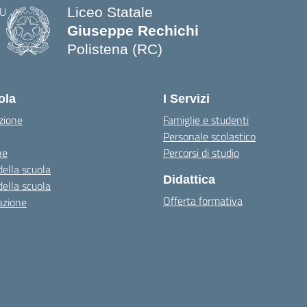
Liceo Statale
Giuseppe Rechichi
Polistena (RC)
— Visita la pagina iniziale della scuo
ola
I Servizi
zione
Famiglie e studenti
Personale scolastico
ne
Percorsi di studio
della scuola
Didattica
della scuola
Offerta formativa
azione