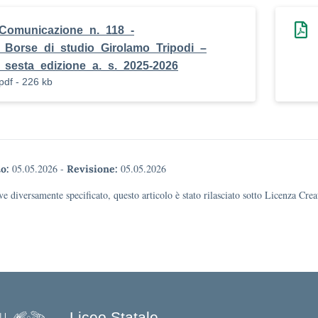
Comunicazione_n._118_-
_Borse_di_studio_Girolamo_Tripodi_–
_sesta_edizione_a._s._2025-2026
pdf - 226 kb
05.05.2026
-
05.05.2026
o:
Revisione:
e diversamente specificato, questo articolo è stato rilasciato sotto Licenza Cr
Liceo Statale