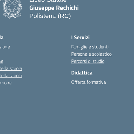
Giuseppe Rechichi
Polistena (RC)
— Visita la pagina iniziale della scuo
la
I Servizi
zione
Famiglie e studenti
Personale scolastico
ne
Percorsi di studio
della scuola
Didattica
della scuola
Offerta formativa
azione