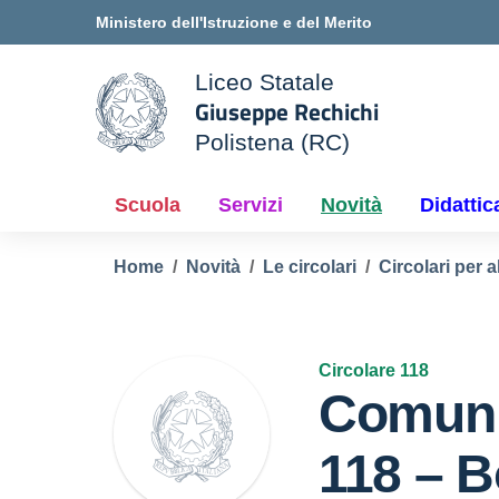
Vai ai contenuti
Vai al menu di navigazione
Vai al footer
Ministero dell'Istruzione e del Merito
Liceo Statale
Giuseppe Rechichi
ale della scuola
Polistena (RC)
— Visita la pagina iniziale d
Scuola
Servizi
Novità
Didattic
Home
Novità
Le circolari
Circolari per a
Circolare 118
Comuni
118 – B