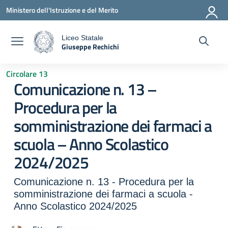
Vai ai contenuti
Vai al menu di navigazione
Vai al footer
Ministero dell'Istruzione e del Merito
Liceo Statale
Giuseppe Rechichi
a
— Visita la pagina iniziale della scuola
Circolare 13
Comunicazione n. 13 –
Procedura per la
somministrazione dei farmaci a
scuola – Anno Scolastico
2024/2025
Comunicazione n. 13 - Procedura per la
somministrazione dei farmaci a scuola -
Anno Scolastico 2024/2025