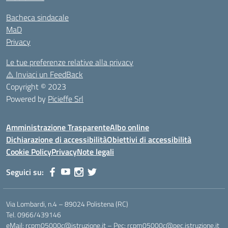
Bacheca sindacale
MaD
Privacy
Le tue preferenze relative alla privacy
⚠️
Inviaci un FeedBack
Copyright © 2023
Powered by
Picieffe Srl
Amministrazione Trasparente
Albo online
Dichiarazione di accessibilità
Obiettivi di accessibilità
Cookie Policy
Privacy
Note legali
Seguici su:
Via Lombardi, n.4 – 89024 Polistena (RC)
Tel. 0966/439146
eMail: rcpm05000c@istruzione.it – Pec: rcpm05000c@pec.istruzione.it