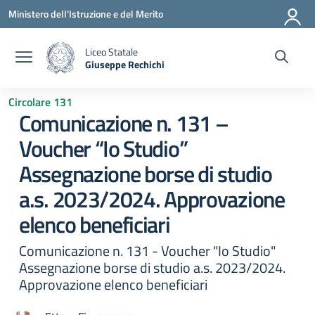
Vai ai contenuti
Vai al menu di navigazione
Vai al footer
Ministero dell'Istruzione e del Merito
Liceo Statale
Giuseppe Rechichi
— Visita la pagina iniziale della scuola
Circolare 131
Comunicazione n. 131 –
Voucher “Io Studio”
Assegnazione borse di studio
a.s. 2023/2024. Approvazione
elenco beneficiari
Comunicazione n. 131 - Voucher "Io Studio"
Assegnazione borse di studio a.s. 2023/2024.
Approvazione elenco beneficiari