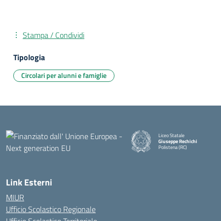
Stampa / Condividi
Tipologia
Circolari per alunni e famiglie
Liceo Statale
Giuseppe Rechichi
Polistena (RC)
— Visita la pagina iniziale della
Link Esterni
MIUR
Ufficio Scolastico Regionale