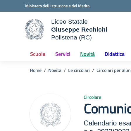
Vai ai contenuti
Vai al menu di navigazione
Vai al footer
Ministero dell'Istruzione e del Merito
Liceo Statale
Giuseppe Rechichi
ale della scuola
Polistena (RC)
— Visita la pagina iniziale d
Scuola
Servizi
Novità
Didattica
Home
Novità
Le circolari
Circolari per alun
Circolare
Comunic
Calendario esa