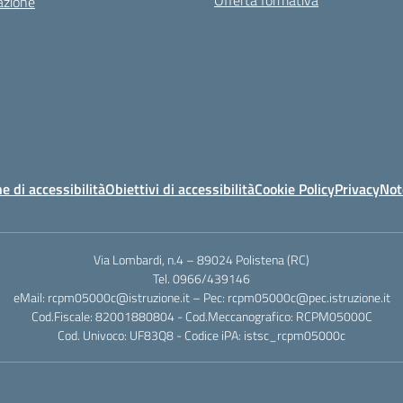
Offerta formativa
azione
e di accessibilità
Obiettivi di accessibilità
Cookie Policy
Privacy
Not
Via Lombardi, n.4 – 89024 Polistena (RC)
Tel. 0966/439146
eMail: rcpm05000c@istruzione.it – Pec: rcpm05000c@pec.istruzione.it
Cod.Fiscale: 82001880804 - Cod.Meccanografico: RCPM05000C
Cod. Univoco: UF83Q8 - Codice iPA: istsc_rcpm05000c