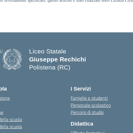
e diversamente specificato, questo articolo è stato rilasciato sotto Licenza Cr
Liceo Statale
Giuseppe Rechichi
Polistena (RC)
— Visita la pagina iniziale della scuo
ola
I Servizi
zione
Famiglie e studenti
Personale scolastico
ne
Percorsi di studio
della scuola
Didattica
della scuola