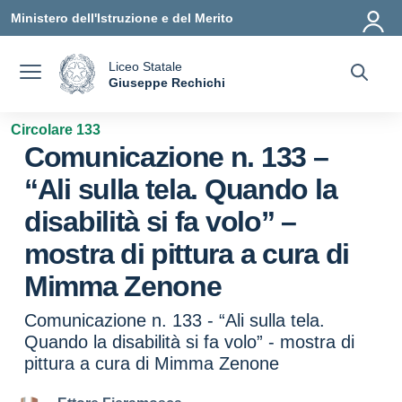
Vai ai contenuti
Vai al menu di navigazione
Vai al footer
Ministero dell'Istruzione e del Merito
Liceo Statale
a
Giuseppe Rechichi
— Visita la pagina iniziale della scuola
Circolare 133
Comunicazione n. 133 –
“Ali sulla tela. Quando la
disabilità si fa volo” –
mostra di pittura a cura di
Mimma Zenone
Comunicazione n. 133 - “Ali sulla tela.
Quando la disabilità si fa volo” - mostra di
pittura a cura di Mimma Zenone