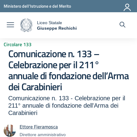
Vai ai contenuti
Vai al menu di navigazione
Vai al footer
Ministero dell'Istruzione e del Merito
Liceo Statale
a
Giuseppe Rechichi
— Visita la pagina iniziale della scuola
Circolare 133
Comunicazione n. 133 –
Celebrazione per il 211°
annuale di fondazione dell’Arma
dei Carabinieri
Comunicazione n. 133 - Celebrazione per il
211° annuale di fondazione dell'Arma dei
Carabinieri
Ettore Fieramosca
Direttore amministrativo