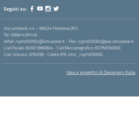
Seguici su:
Via Lombardi, n.4 – 89024 Polistena (RC)
Tel. 0966/439146
eMail: rcpm05000c@istruzione.it – Pec: rcpm05000c@pec.istruzione.it
Cod.Fiscale: 82001880804 - Cod.Meccanografico: RCPM05000C
Cod. Univoco: UF83Q8 - Codice iPA: istsc_rcpm05000c
Idea e progetto di Designers Italia