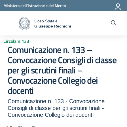
Vai ai contenuti
Vai al menu di navigazione
Vai al footer
Ministero dell'Istruzione e del Merito
Liceo Statale
a
Giuseppe Rechichi
— Visita la pagina iniziale della scuola
Circolare 133
Comunicazione n. 133 –
Convocazione Consigli di classe
per gli scrutini finali –
Convocazione Collegio dei
docenti
Comunicazione n. 133 - Convocazione
Consigli di classe per gli scrutini finali -
Convocazione Collegio dei docenti