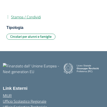
Stampa / Condividi
Tipologia
Circolari per alunni e famiglie
Liceo Statale
Giuseppe Rechichi
Polistena (RC)
— Visita la pagina iniziale d
Link Esterni
MIUR
Ufficio Scolastico Regionale