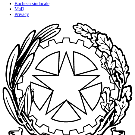
Bacheca sindacale
MaD
Privacy