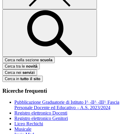
Cerca nella sezione
scuola
Cerca tra le
novità
Cerca nei
servizi
Cerca in
tutto il sito
Ricerche frequenti
Pubblicazione Graduatorie di Istituto I^ -II^ -III^ Fascia
Personale Docente ed Educativo – A.S. 2023/2024
Registro elettronico Docenti
Registro elettronico Genitori
Liceo Rechichi
Musicale