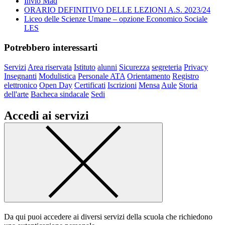
Invio Mad
ORARIO DEFINITIVO DELLE LEZIONI A.S. 2023/24
Liceo delle Scienze Umane – opzione Economico Sociale
LES
Potrebbero interessarti
Servizi
Area riservata
Istituto
alunni
Sicurezza
segreteria
Privacy
Insegnanti
Modulistica
Personale ATA
Orientamento
Registro
elettronico
Open Day
Certificati
Iscrizioni
Mensa
Aule
Storia
dell'arte
Bacheca sindacale
Sedi
Accedi ai servizi
Da qui puoi accedere ai diversi servizi della scuola che richiedono