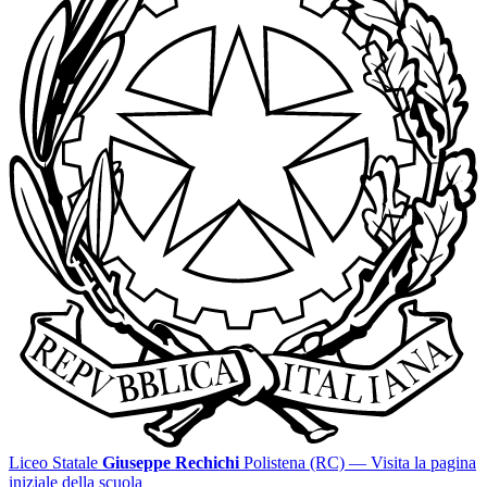
Liceo Statale
Giuseppe Rechichi
Polistena (RC)
— Visita la pagina
iniziale della scuola