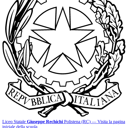
Liceo Statale
Giuseppe Rechichi
Polistena (RC)
— Visita la pagina
iniziale della scuola