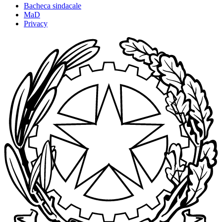
Bacheca sindacale
MaD
Privacy