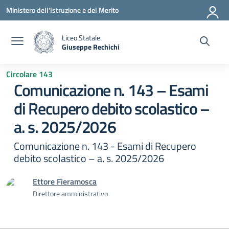
Vai ai contenuti
Vai al menu di navigazione
Vai al footer
Ministero dell'Istruzione e del Merito
Liceo Statale
Giuseppe Rechichi
— Visita la pagina iniziale della scuola
Circolare 143
Comunicazione n. 143 – Esami
di Recupero debito scolastico –
a. s. 2025/2026
Comunicazione n. 143 - Esami di Recupero
debito scolastico – a. s. 2025/2026
Ettore Fieramosca
Direttore amministrativo