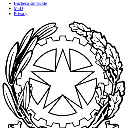
Bacheca sindacale
MaD
Privacy