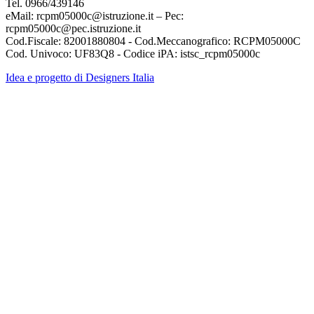
Tel. 0966/439146
eMail: rcpm05000c@istruzione.it – Pec:
rcpm05000c@pec.istruzione.it
Cod.Fiscale: 82001880804 - Cod.Meccanografico: RCPM05000C
Cod. Univoco: UF83Q8 - Codice iPA: istsc_rcpm05000c
Idea e progetto di Designers Italia