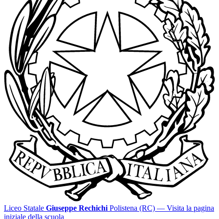
Liceo Statale
Giuseppe Rechichi
Polistena (RC)
— Visita la pagina
iniziale della scuola