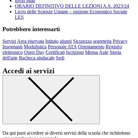
Invio Mad
ORARIO DEFINITIVO DELLE LEZIONI A.S. 2023/24
Liceo delle Scienze Umane – opzione Economico Sociale
LES
Potrebbero interessarti
Servizi
Area riservata
Istituto
alunni
Sicurezza
segreteria
Privacy
Insegnanti
Modulistica
Personale ATA
Orientamento
Registro
elettronico
Open Day
Certificati
Iscrizioni
Mensa
Aule
Storia
dell'arte
Bacheca sindacale
Sedi
Accedi ai servizi
Da qui puoi accedere ai diversi servizi della scuola che richiedono