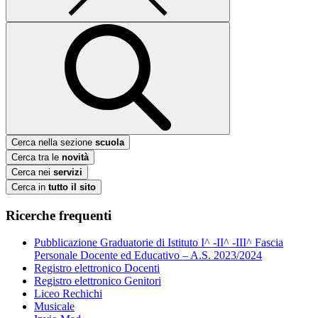
Cerca nella sezione
scuola
Cerca tra le
novità
Cerca nei
servizi
Cerca in
tutto il sito
Ricerche frequenti
Pubblicazione Graduatorie di Istituto I^ -II^ -III^ Fascia
Personale Docente ed Educativo – A.S. 2023/2024
Registro elettronico Docenti
Registro elettronico Genitori
Liceo Rechichi
Musicale