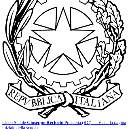
Liceo Statale
Giuseppe Rechichi
Polistena (RC)
— Visita la pagina
iniziale della scuola