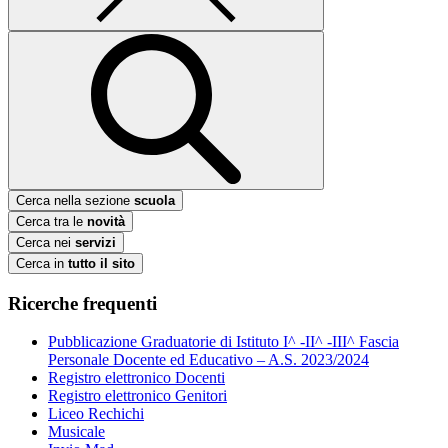
Cerca nella sezione
scuola
Cerca tra le
novità
Cerca nei
servizi
Cerca in
tutto il sito
Ricerche frequenti
Pubblicazione Graduatorie di Istituto I^ -II^ -III^ Fascia
Personale Docente ed Educativo – A.S. 2023/2024
Registro elettronico Docenti
Registro elettronico Genitori
Liceo Rechichi
Musicale