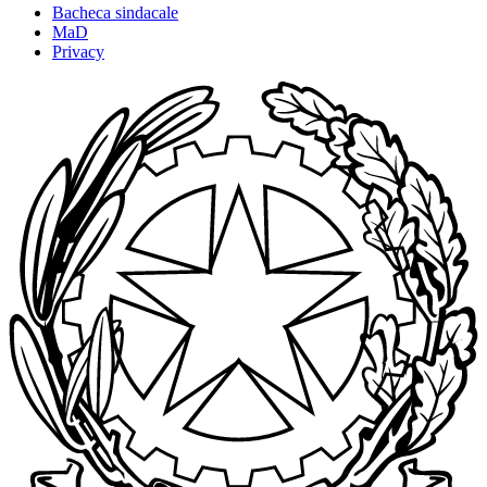
Bacheca sindacale
MaD
Privacy