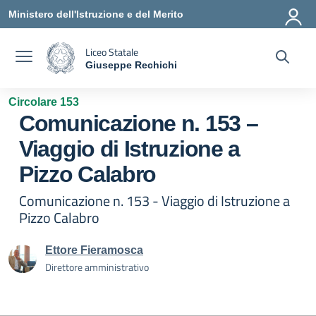
Vai ai contenuti
Vai al menu di navigazione
Vai al footer
Ministero dell'Istruzione e del Merito
Liceo Statale
Giuseppe Rechichi
— Visita la pagina iniziale della scuola
Circolare 153
Comunicazione n. 153 –
Viaggio di Istruzione a
Pizzo Calabro
Comunicazione n. 153 - Viaggio di Istruzione a
Pizzo Calabro
Ettore Fieramosca
Direttore amministrativo