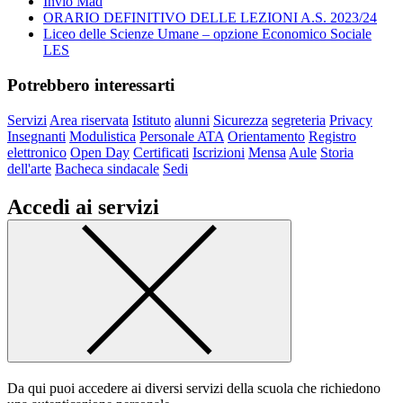
Invio Mad
ORARIO DEFINITIVO DELLE LEZIONI A.S. 2023/24
Liceo delle Scienze Umane – opzione Economico Sociale
LES
Potrebbero interessarti
Servizi
Area riservata
Istituto
alunni
Sicurezza
segreteria
Privacy
Insegnanti
Modulistica
Personale ATA
Orientamento
Registro
elettronico
Open Day
Certificati
Iscrizioni
Mensa
Aule
Storia
dell'arte
Bacheca sindacale
Sedi
Accedi ai servizi
Da qui puoi accedere ai diversi servizi della scuola che richiedono