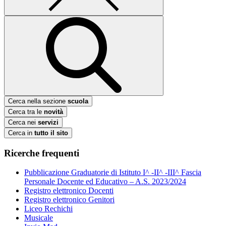
Cerca nella sezione
scuola
Cerca tra le
novità
Cerca nei
servizi
Cerca in
tutto il sito
Ricerche frequenti
Pubblicazione Graduatorie di Istituto I^ -II^ -III^ Fascia
Personale Docente ed Educativo – A.S. 2023/2024
Registro elettronico Docenti
Registro elettronico Genitori
Liceo Rechichi
Musicale