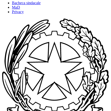
Bacheca sindacale
MaD
Privacy