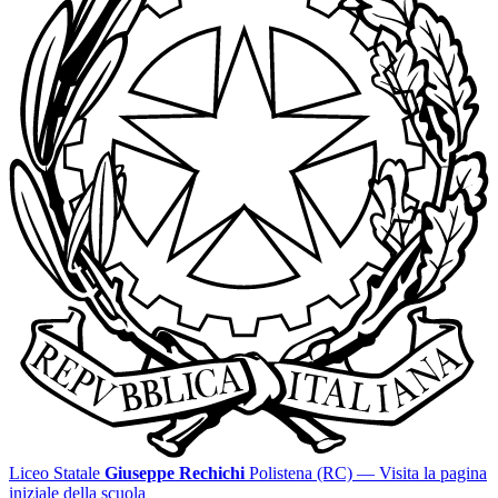
Liceo Statale
Giuseppe Rechichi
Polistena (RC)
— Visita la pagina
iniziale della scuola