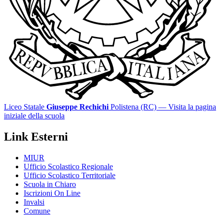
Liceo Statale
Giuseppe Rechichi
Polistena (RC)
— Visita la pagina
iniziale della scuola
Link Esterni
MIUR
Ufficio Scolastico Regionale
Ufficio Scolastico Territoriale
Scuola in Chiaro
Iscrizioni On Line
Invalsi
Comune