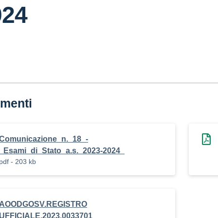
024
menti
Comunicazione_n._18_-
_Esami_di_Stato_a.s._2023-2024_
pdf - 203 kb
AOODGOSV.REGISTRO
UFFICIALE.2023.0033701