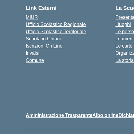
Link Esterni
La Scu
MIUR
Present
Ufficio Scolastico Regionale
I luoghi
Ufficio Scolastico Territoriale
Le pers
Scuola in Chiaro
I numeri
Iscrizioni On Line
Le carte
Invalsi
Organiz
Comune
La storia
Amministrazione Trasparente
Albo online
Dichiar