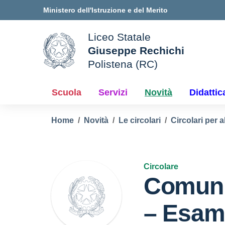
Vai ai contenuti
Vai al menu di navigazione
Vai al footer
Ministero dell'Istruzione e del Merito
Liceo Statale
Giuseppe Rechichi
ale della scuola
Polistena (RC)
— Visita la pagina iniziale d
Scuola
Servizi
Novità
Didattic
Home
Novità
Le circolari
Circolari per a
Circolare
Comuni
– Esami