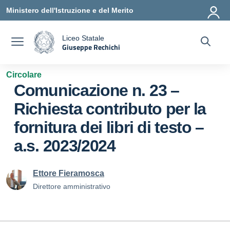
Vai ai contenuti
Vai al menu di navigazione
Vai al footer
Ministero dell'Istruzione e del Merito
Liceo Statale
Giuseppe Rechichi
a
— Visita la pagina iniziale della scuola
Circolare
Comunicazione n. 23 –
Richiesta contributo per la
fornitura dei libri di testo –
a.s. 2023/2024
Ettore Fieramosca
Direttore amministrativo