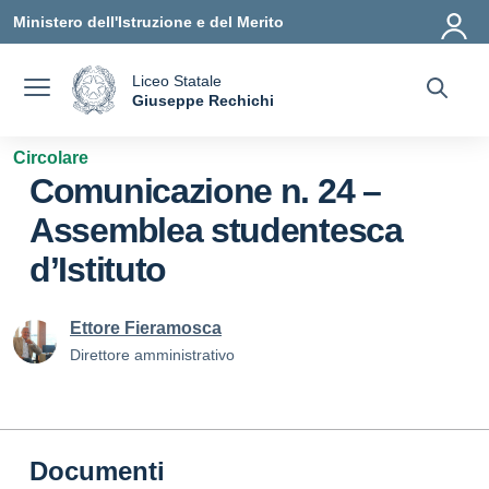
Vai ai contenuti
Vai al menu di navigazione
Vai al footer
Ministero dell'Istruzione e del Merito
Liceo Statale
a
Giuseppe Rechichi
— Visita la pagina iniziale della scuola
Circolare
Comunicazione n. 24 –
Assemblea studentesca
d’Istituto
Ettore Fieramosca
Direttore amministrativo
Documenti