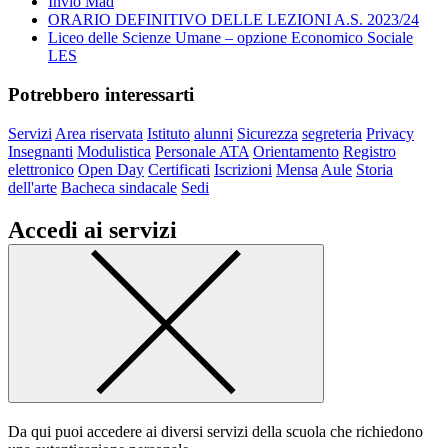
Invio Mad
ORARIO DEFINITIVO DELLE LEZIONI A.S. 2023/24
Liceo delle Scienze Umane – opzione Economico Sociale
LES
Potrebbero interessarti
Servizi
Area riservata
Istituto
alunni
Sicurezza
segreteria
Privacy
Insegnanti
Modulistica
Personale ATA
Orientamento
Registro
elettronico
Open Day
Certificati
Iscrizioni
Mensa
Aule
Storia
dell'arte
Bacheca sindacale
Sedi
Accedi ai servizi
Da qui puoi accedere ai diversi servizi della scuola che richiedono