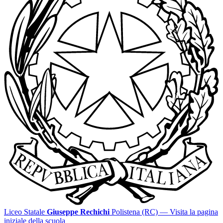
Liceo Statale
Giuseppe Rechichi
Polistena (RC)
— Visita la pagina
iniziale della scuola