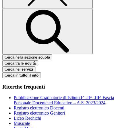
Cerca nella sezione
scuola
Cerca tra le
novità
Cerca nei
servizi
Cerca in
tutto il sito
Ricerche frequenti
Pubblicazione Graduatorie di Istituto I^ -II^ -III^ Fascia
Personale Docente ed Educativo – A.S. 2023/2024
Registro elettronico Docenti
Registro elettronico Genitori
Liceo Rechichi
Musicale