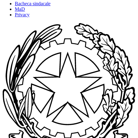
Bacheca sindacale
MaD
Privacy