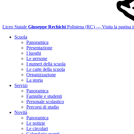
Liceo Statale
Giuseppe Rechichi
Polistena (RC)
— Visita la pagina i
Scuola
Panoramica
Presentazione
I luoghi
Le persone
I numeri della scuola
Le carte della scuola
Organizzazione
La storia
Servizi
Panoramica
Famiglie e studenti
Personale scolastico
Percorsi di studio
Novità
Panoramica
Le notizie
Le circolari
Calendario eventi