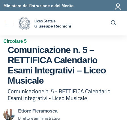
Vai ai contenuti
Vai al menu di navigazione
Vai al footer
Ministero dell'Istruzione e del Merito
Liceo Statale
Giuseppe Rechichi
— Visita la pagina iniziale della scuola
Circolare 5
Comunicazione n. 5 –
RETTIFICA Calendario
Esami Integrativi – Liceo
Musicale
Comunicazione n. 5 - RETTIFICA Calendario
Esami Integrativi - Liceo Musicale
Ettore Fieramosca
Direttore amministrativo