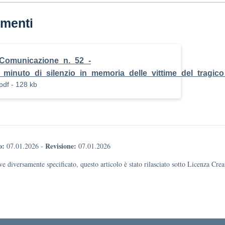
menti
Comunicazione_n._52_-
_minuto_di_silenzio_in_memoria_delle_vittime_del_tragi
pdf - 128 kb
o:
Revisione:
07.01.2026
-
07.01.2026
e diversamente specificato, questo articolo è stato rilasciato sotto Licenza Cr