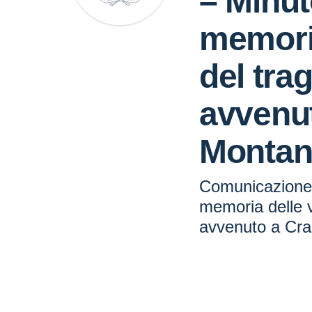
– Minuto
memoria
del tra
avvenu
Montan
Comunicazione n
memoria delle v
avvenuto a Cr