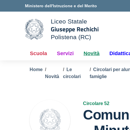
Vai ai contenuti
Vai al menu di navigazione
Vai al footer
Ministero dell'Istruzione e del Merito
Liceo Statale
Giuseppe Rechichi
ale della scuola
Polistena (RC)
— Visita la pagina iniziale d
Scuola
Servizi
Novità
Didattic
Home
Le
Circolari per alu
Novità
circolari
famiglie
Circolare 52
Comuni