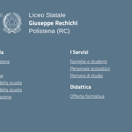
Liceo Statale
Giuseppe Rechichi
Polistena (RC)
— Visita la pagina iniziale della scuo
la
I Servizi
zione
Famiglie e studenti
Personale scolastico
ne
Percorsi di studio
della scuola
Didattica
della scuola
Offerta formativa
azione