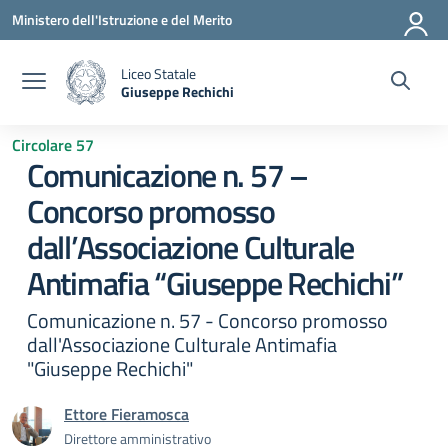
Vai ai contenuti
Vai al menu di navigazione
Vai al footer
Ministero dell'Istruzione e del Merito
Liceo Statale
Giuseppe Rechichi
— Visita la pagina iniziale della scuola
Circolare 57
Comunicazione n. 57 –
Concorso promosso
dall’Associazione Culturale
Antimafia “Giuseppe Rechichi”
Comunicazione n. 57 - Concorso promosso
dall'Associazione Culturale Antimafia
"Giuseppe Rechichi"
Ettore Fieramosca
Direttore amministrativo