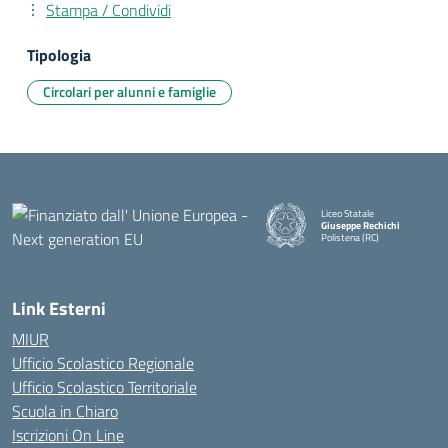
Stampa / Condividi
Tipologia
Circolari per alunni e famiglie
Liceo Statale
Giuseppe Rechichi
Polistena (RC)
— Visita la pagina iniziale della
Link Esterni
MIUR
Ufficio Scolastico Regionale
Ufficio Scolastico Territoriale
Scuola in Chiaro
Iscrizioni On Line