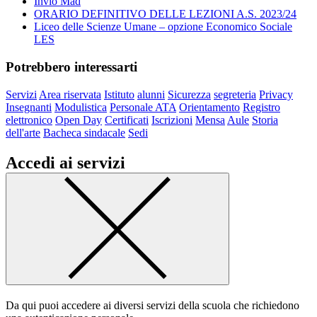
Invio Mad
ORARIO DEFINITIVO DELLE LEZIONI A.S. 2023/24
Liceo delle Scienze Umane – opzione Economico Sociale
LES
Potrebbero interessarti
Servizi
Area riservata
Istituto
alunni
Sicurezza
segreteria
Privacy
Insegnanti
Modulistica
Personale ATA
Orientamento
Registro
elettronico
Open Day
Certificati
Iscrizioni
Mensa
Aule
Storia
dell'arte
Bacheca sindacale
Sedi
Accedi ai servizi
Da qui puoi accedere ai diversi servizi della scuola che richiedono