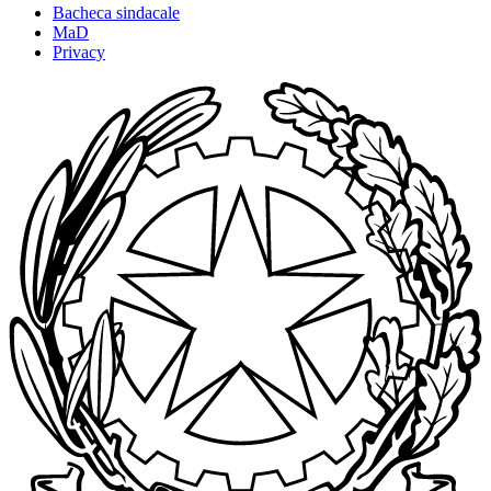
Bacheca sindacale
MaD
Privacy