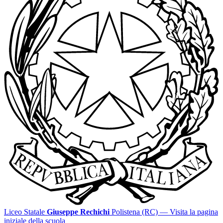
Liceo Statale
Giuseppe Rechichi
Polistena (RC)
— Visita la pagina
iniziale della scuola