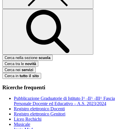
Cerca nella sezione
scuola
Cerca tra le
novità
Cerca nei
servizi
Cerca in
tutto il sito
Ricerche frequenti
Pubblicazione Graduatorie di Istituto I^ -II^ -III^ Fascia
Personale Docente ed Educativo – A.S. 2023/2024
Registro elettronico Docenti
Registro elettronico Genitori
Liceo Rechichi
Musicale