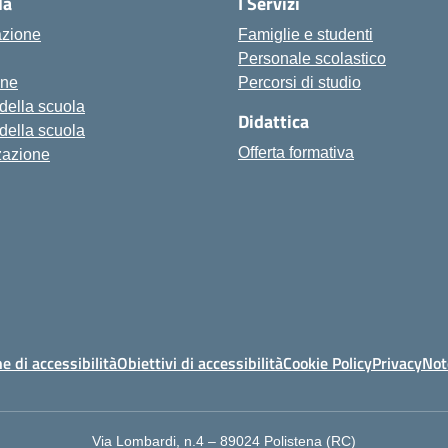
la
I Servizi
azione
Famiglie e studenti
Personale scolastico
one
Percorsi di studio
 della scuola
Didattica
 della scuola
Offerta formativa
zazione
e di accessibilità
Obiettivi di accessibilità
Cookie Policy
Privacy
Not
Via Lombardi, n.4 – 89024 Polistena (RC)