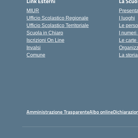
Link Esterni
La Scuo
MIUR
Present
Ufficio Scolastico Regionale
I luoghi
Ufficio Scolastico Territoriale
Le pers
Scuola in Chiaro
I numeri
Iscrizioni On Line
Le carte
Invalsi
Organiz
Comune
La storia
Amministrazione Trasparente
Albo online
Dichiarazion