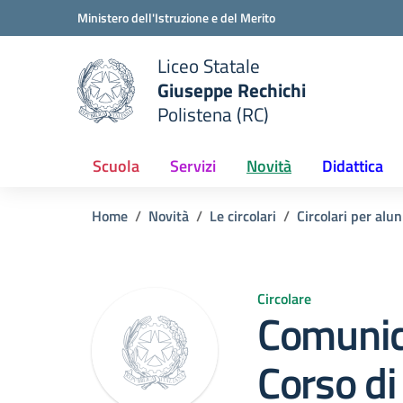
Vai ai contenuti
Vai al menu di navigazione
Vai al footer
Ministero dell'Istruzione e del Merito
Liceo Statale
Giuseppe Rechichi
e della scuola
Polistena (RC)
— Visita la pagina iniziale del
Scuola
Servizi
Novità
Didattica
Home
Novità
Le circolari
Circolari per alun
Circolare
Comunic
Corso di