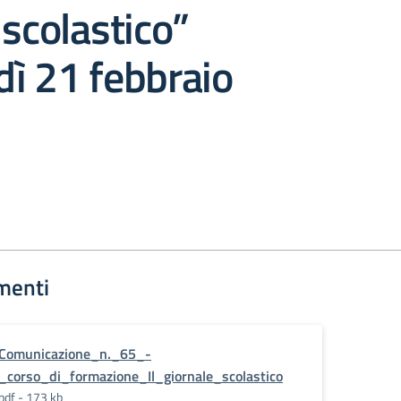
 scolastico”
ì 21 febbraio
menti
Comunicazione_n._65_-
_corso_di_formazione_Il_giornale_scolastico
pdf - 173 kb