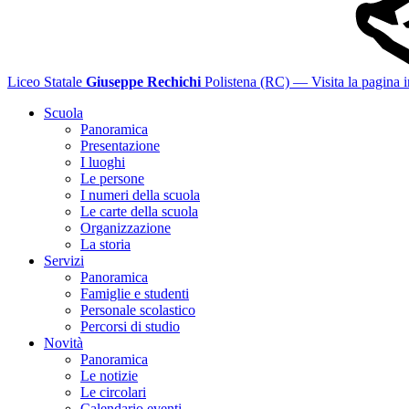
Liceo Statale
Giuseppe Rechichi
Polistena (RC)
— Visita la pagina i
Scuola
Panoramica
Presentazione
I luoghi
Le persone
I numeri della scuola
Le carte della scuola
Organizzazione
La storia
Servizi
Panoramica
Famiglie e studenti
Personale scolastico
Percorsi di studio
Novità
Panoramica
Le notizie
Le circolari
Calendario eventi