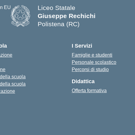
Liceo Statale
Giuseppe Rechichi
Polistena (RC)
— Visita la pagina iniziale della s
ola
I Servizi
azione
Famiglie e studenti
Personale scolastico
one
Percorsi di studio
 della scuola
Didattica
 della scuola
Offerta formativa
zazione