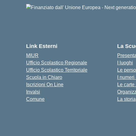
Link Esterni
La Scu
MIUR
Present
Ufficio Scolastico Regionale
I luoghi
Ufficio Scolastico Territoriale
Le pers
Scuola in Chiaro
I numeri
Iscrizioni On Line
Le carte
Invalsi
Organiz
Comune
La storia