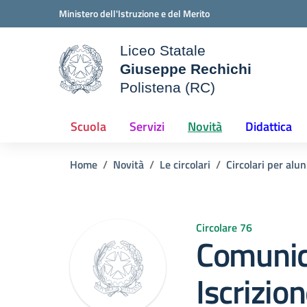
Vai ai contenuti
Vai al menu di navigazione
Vai al footer
Ministero dell'Istruzione e del Merito
Liceo Statale
Giuseppe Rechichi
ale della scuola
Polistena (RC)
— Visita la pagina iniziale d
Scuola
Servizi
Novità
Didattica
Home
Novità
Le circolari
Circolari per alun
Circolare 76
Comunic
Iscrizio