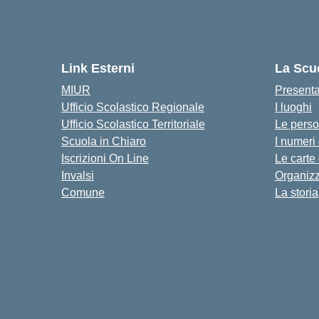
Link Esterni
La Scu
MIUR
Present
Ufficio Scolastico Regionale
I luoghi
Ufficio Scolastico Territoriale
Le pers
Scuola in Chiaro
I numeri
Iscrizioni On Line
Le carte
Invalsi
Organiz
Comune
La storia