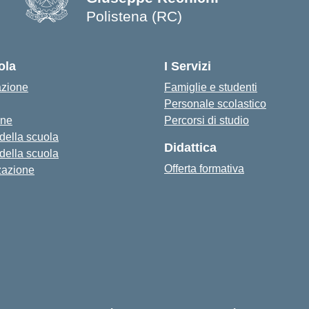
Polistena (RC)
— Visita la pagina iniziale della s
ola
I Servizi
azione
Famiglie e studenti
Personale scolastico
one
Percorsi di studio
 della scuola
Didattica
 della scuola
Offerta formativa
zazione