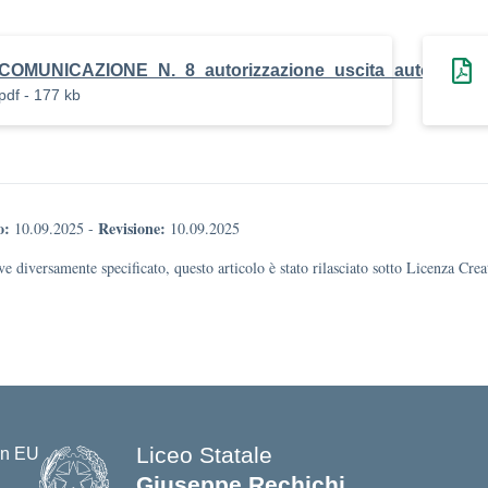
COMUNICAZIONE_N._8_autorizzazione_uscita_autonoma_
pdf - 177 kb
o:
Revisione:
10.09.2025
-
10.09.2025
e diversamente specificato, questo articolo è stato rilasciato sotto Licenza Cr
Liceo Statale
Giuseppe Rechichi