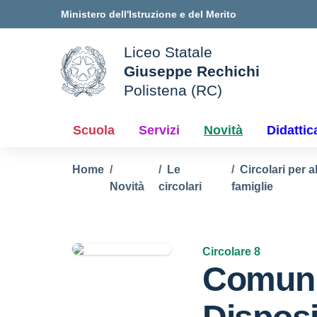
Vai ai contenuti
Vai al menu di navigazione
Vai al footer
Ministero dell'Istruzione e del Merito
Liceo Statale
Giuseppe Rechichi
ale della scuola
Polistena (RC)
— Visita la pagina iniziale d
Scuola
Servizi
Novità
Didattic
Home
Le
Circolari per a
Novità
circolari
famiglie
Circolare 8
Comuni