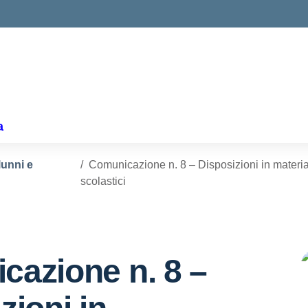
ella scuola
a
lunni e
Comunicazione n. 8 – Disposizioni in materia d
scolastici
cazione n. 8 –